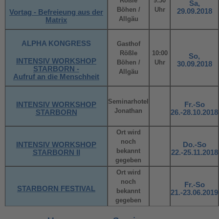
Rößle
9:30
Sa,
Böhen /
Uhr
29.09.2018
Vortag - Befreieung aus der
Allgäu
Matrix
ALPHA KONGRESS
Gasthof
Rößle
10:00
So,
INTENSIV WORKSHOP
Böhen /
Uhr
30.09.2018
STARBORN -
Allgäu
Aufruf an die Menschheit
Seminarhotel
INTENSIV WORKSHOP
Fr.-So
Jonathan
STARBORN
26.-28.10.2018
Ort wird
noch
INTENSIV WORKSHOP
Do.-So
bekannt
STARBORN II
22.-25.11.2018
gegeben
Ort wird
noch
Fr.-So
STARBORN FESTIVAL
bekannt
21.-23.06.2019
gegeben