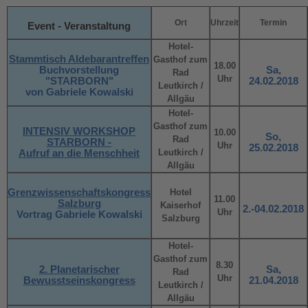
Ort
Uhrzeit
Termin
Event - Veranstaltung
Hotel-
Stammtisch Aldebarantreffen
Gasthof zum
18.00
Buchvorstellung
Sa,
Rad
Uhr
"STARBORN"
24.02.2018
Leutkirch /
von Gabriele Kowalski
Allgäu
Hotel-
Gasthof zum
INTENSIV WORKSHOP
10.00
So,
Rad
STARBORN -
Uhr
25.02.2018
Leutkirch /
Aufruf an die Menschheit
Allgäu
Grenzwissenschaftskongress
Hotel
11.00
Salzburg
Kaiserhof
2.-04.02.2018
Uhr
Vortrag Gabriele Kowalski
Salzburg
Hotel-
Gasthof zum
8.30
2. Planetarischer
Sa,
Rad
Uhr
Bewusstseinskongress
21.04.2018
Leutkirch /
Allgäu